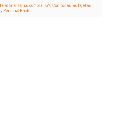
e al finalizar su compra. 15% Con todas las tajetas
m y Personal Bank