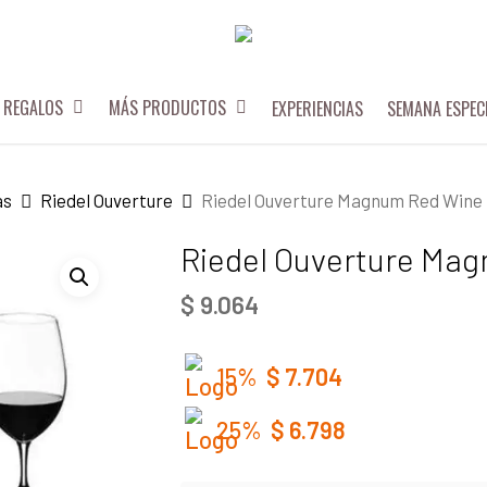
REGALOS
MÁS PRODUCTOS
EXPERIENCIAS
SEMANA ESPEC
as
Riedel Ouverture
Riedel Ouverture Magnum Red Wine
Riedel Ouverture Ma
$
9.064
15%
$
7.704
25%
$
6.798