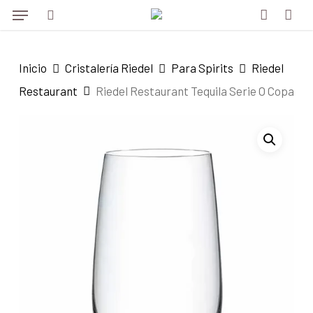
Menu
Skip
Menu
to
search
account
main
Inicio
Cristalería Riedel
Para Spirits
Riedel
content
Restaurant
Riedel Restaurant Tequila Serie O Copa