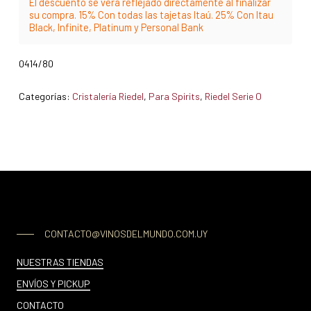
El descuento se verá reflejado directamente al finalizar
su compra. 15% Con todas las tajetas Itaú. 25% Con Itau
Black, Infinite, Platinum y Personal Bank
0414/80
Categorías:
Cristalería Riedel
,
Para Spirits
,
Riedel Serie O
CONTACTO@VINOSDELMUNDO.COM.UY
NUESTRAS TIENDAS
ENVÍOS Y PICKUP
CONTACTO