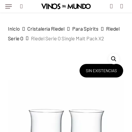
Menu
Skip
to
search
account
main
Inicio
Cristalería Riedel
Para Spirits
Riedel
content
Serie O
Riedel Serie O Single Malt Pack X2
SIN EXISTENCIAS