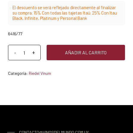
El descuento se verá reflejado directamente al finalizar
su compra. 15% Con todas las tajetas Itaú. 25% Con Itau
Black, Infinite, Platinum y Personal Bank
6416/77
AÑADIR AL CARRITO
Categoría:
Riedel Vinum
CONTACTO@VINOSDELMUNDO.COM.UY