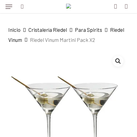
Menu
Skip
Menu
to
search
account
main
Inicio
Cristalería Riedel
Para Spirits
Riedel
content
Vinum
Riedel Vinum Martini Pack X2