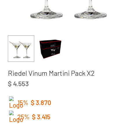
Riedel Vinum Martini Pack X2
$
4.553
15%
$
3.870
25%
$
3.415