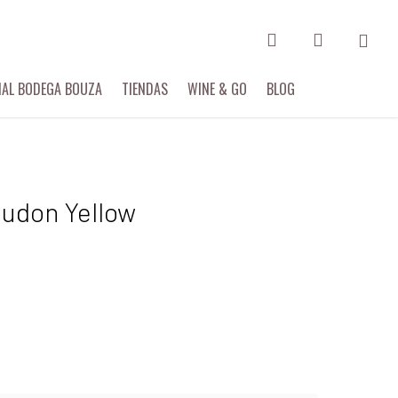
search
account
Menu
IAL BODEGA BOUZA
TIENDAS
WINE & GO
BLOG
audon Yellow