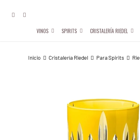
Skip
FACEBOOK
INSTAGRAM
to
main
VINOS
SPIRITS
CRISTALERÍA RIEDEL
content
Hit enter to search or ESC to close
Inicio
Cristalería Riedel
Para Spirits
Rie