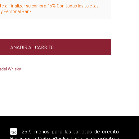
e al finalizar su compra. 15% Con todas las tajetas
m y Personal Bank
AÑADIR AL CARRITO
edel Whisky
25% menos para las tarjetas de crédito
Platinum, Infinite, Black y tarjetas de crédito y