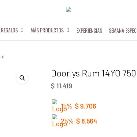
REGALOS
MÁS PRODUCTOS
EXPERIENCIAS
SEMANA ESPEC
ml
Doorlys Rum 14YO 75
$
11.419
15%
$
9.706
25%
$
8.564