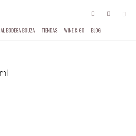
search
account
IAL BODEGA BOUZA
TIENDAS
WINE & GO
BLOG
0ml