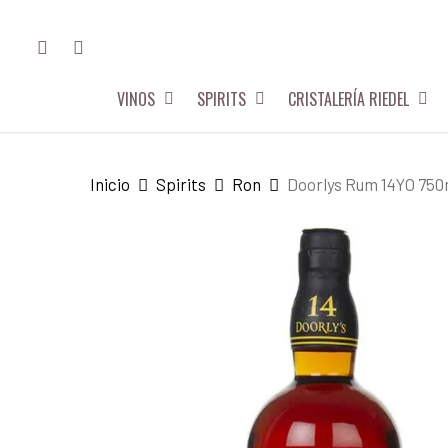
Skip
FACEBOOK
INSTAGRAM
to
main
VINOS
SPIRITS
CRISTALERÍA RIEDEL
content
Hit enter to search or ESC to close
Inicio
Spirits
Ron
Doorlys Rum 14YO 750