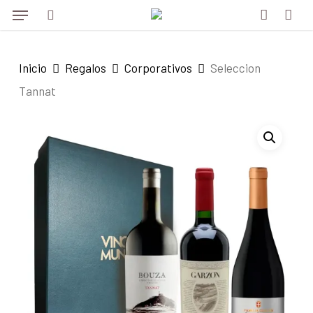
Menu
Skip
to
search
account
main
Inicio
Regalos
Corporativos
Seleccion
content
Tannat