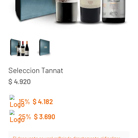
Seleccion Tannat
$
4.920
15%
$
4.182
25%
$
3.690