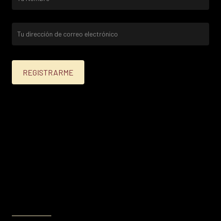
25% menos para las tarjetas de crédito Platinum,
Infinite, Black y tarjetas de crédito y débito de
Personal Bank.
15% menos para las demás tarjetas de crédito y las
tarjetas de débito volar.
Condiciones en
itau.com.uy