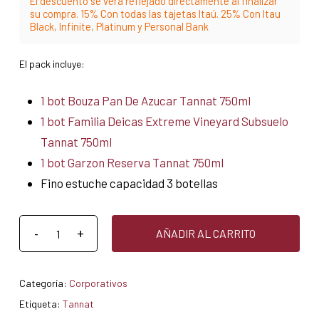
El descuento se verá reflejado directamente al finalizar
su compra. 15% Con todas las tajetas Itaú. 25% Con Itau
Black, Infinite, Platinum y Personal Bank
El pack incluye:
1 bot Bouza Pan De Azucar Tannat 750ml
1 bot Familia Deicas Extreme Vineyard Subsuelo
Tannat 750ml
1 bot Garzon Reserva Tannat 750ml
Fino estuche capacidad 3 botellas
AÑADIR AL CARRITO
Categoría:
Corporativos
Etiqueta:
Tannat