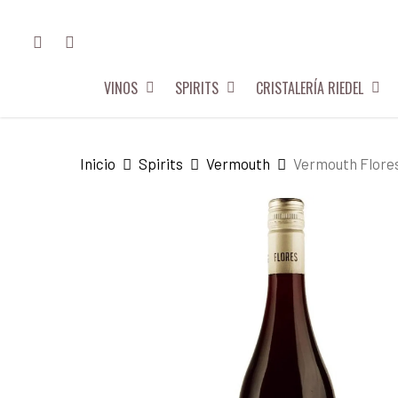
Skip
FACEBOOK
INSTAGRAM
to
main
VINOS
SPIRITS
CRISTALERÍA RIEDEL
content
Hit enter to search or ESC to close
Inicio
Spirits
Vermouth
Vermouth Flore