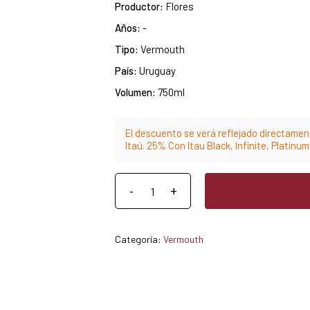
Productor:
Flores
Años:
-
Tipo:
Vermouth
País:
Uruguay
Volumen:
750ml
El descuento se verá reflejado directament
Itaú. 25% Con Itau Black, Infinite, Platinu
Categoría:
Vermouth