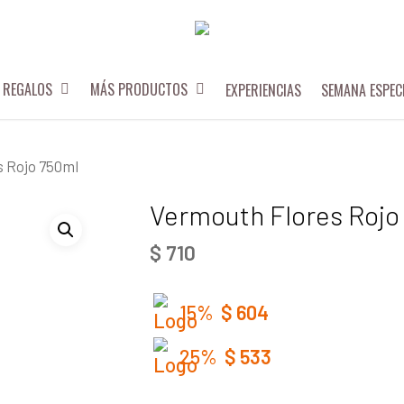
REGALOS
MÁS PRODUCTOS
EXPERIENCIAS
SEMANA ESPEC
s Rojo 750ml
Vermouth Flores Rojo
$
710
15%
$
604
25%
$
533