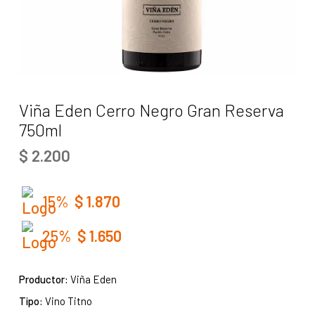
Viña Eden Cerro Negro Gran Reserva
750ml
$
2.200
15%
$
1.870
25%
$
1.650
Productor:
Viña Eden
Tipo:
Vino Titno