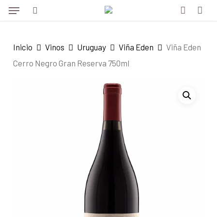
Menu
Skip
to
search
account
main
Inicio
Vinos
Uruguay
Viña Eden
Viña Eden
content
Cerro Negro Gran Reserva 750ml