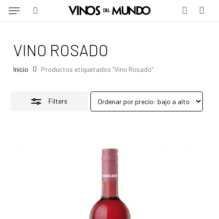
Menu
Skip
Menu
to
Close
search
account
main
Filters
VINO ROSADO
content
Inicio
Productos etiquetados “Vino Rosado”
Filters