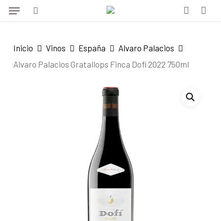
Menu
Skip
to
search
account
main
Inicio
Vinos
España
Alvaro Palacios
content
Alvaro Palacios Gratallops Finca Dofí 2022 750ml