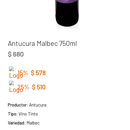
Antucura Malbec 750ml
$
680
15%
$
578
25%
$
510
Productor:
Antucura
Tipo:
Vino Tinto
Variedad:
Malbec