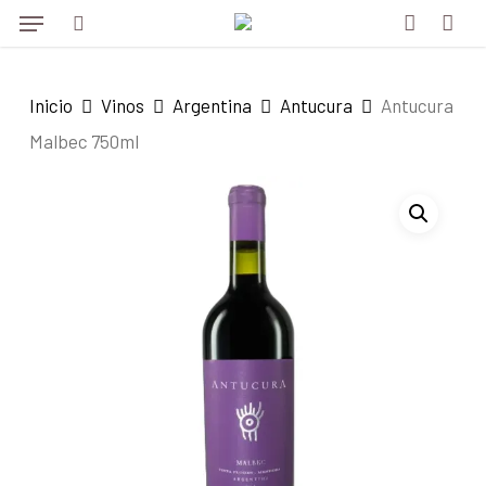
Menu
Skip
to
search
account
main
Inicio
Vinos
Argentina
Antucura
Antucura
content
Malbec 750ml