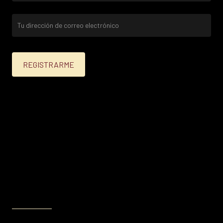
25% menos para las tarjetas de crédito Platinum,
Infinite, Black y tarjetas de crédito y débito de
Personal Bank.
15% menos para las demás tarjetas de crédito y las
tarjetas de débito volar.
Condiciones en
itau.com.uy