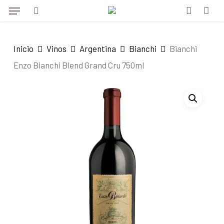
Menu
Skip
to
search
account
main
Inicio
Vinos
Argentina
Bianchi
Bianchi
content
Enzo Bianchi Blend Grand Cru 750ml