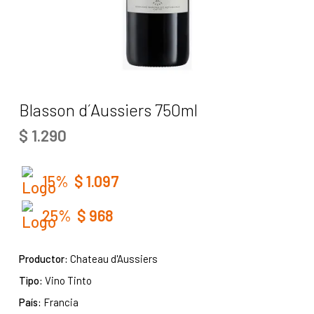
Blasson d´Aussiers 750ml
$
1.290
15%
$
1.097
25%
$
968
Productor:
Chateau d'Aussiers
Tipo:
Vino Tinto
País:
Francia