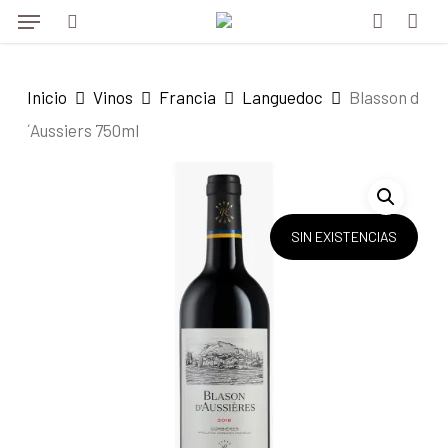
Menu
Skip
to
search
account
main
Inicio
Vinos
Francia
Languedoc
Blasson d
content
´Aussiers 750ml
SIN EXISTENCIAS