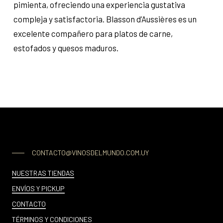
pimienta, ofreciendo una experiencia gustativa
compleja y satisfactoria. Blasson d’Aussières es un
excelente compañero para platos de carne,
estofados y quesos maduros.
CONTACTO@VINOSDELMUNDO.COM.UY
NUESTRAS TIENDAS
ENVÍOS Y PICKUP
CONTACTO
TÉRMINOS Y CONDICIONES