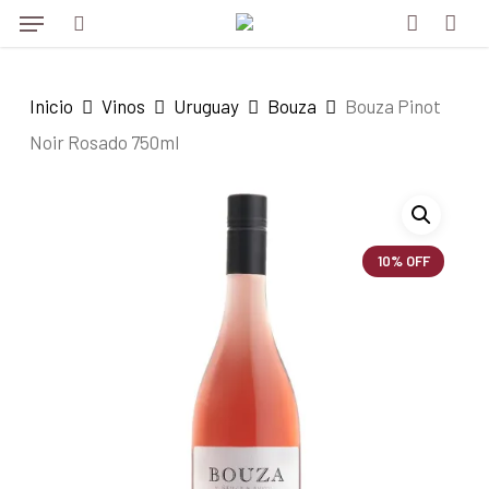
Menu
Skip
to
search
account
main
Inicio
Vinos
Uruguay
Bouza
Bouza Pinot
content
Noir Rosado 750ml
10% OFF