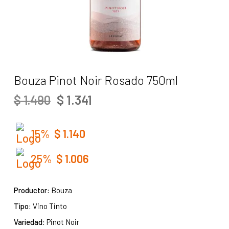
Bouza Pinot Noir Rosado 750ml
EL
EL
$
1.341
$
1.490
PRECIO
PRECIO
ORIGINAL
ACTUAL
ERA:
ES:
15%
$
1.140
$ 1.490.
$ 1.341.
25%
$
1.006
Productor:
Bouza
Tipo:
Vino Tinto
Variedad:
Pinot Noir