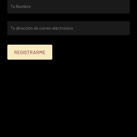
25% menos para las tarjetas de crédito Platinum,
Infinite, Black y tarjetas de crédito y débito de
Personal Bank.
15% menos para las demás tarjetas de crédito y las
tarjetas de débito volar.
Condiciones en
itau.com.uy