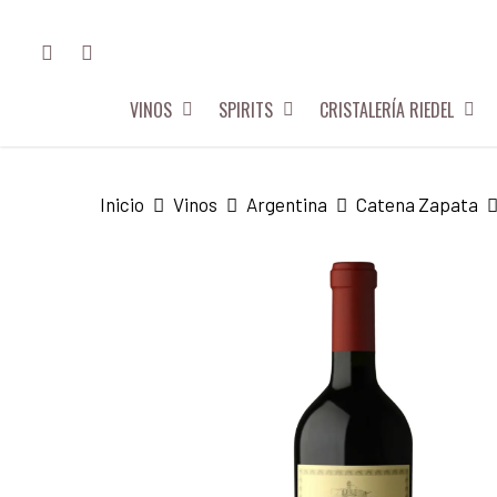
Skip
FACEBOOK
INSTAGRAM
to
main
VINOS
SPIRITS
CRISTALERÍA RIEDEL
content
Hit enter to search or ESC to close
Inicio
Vinos
Argentina
Catena Zapata