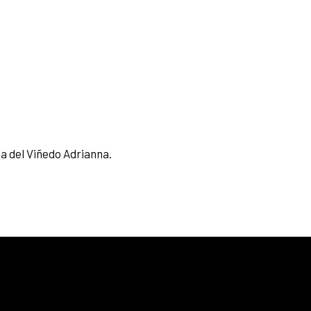
la del Viñedo Adrianna.
25% menos para las tarjetas de crédito
Platinum, Infinite, Black y tarjetas de crédito y
débito de Personal Bank.