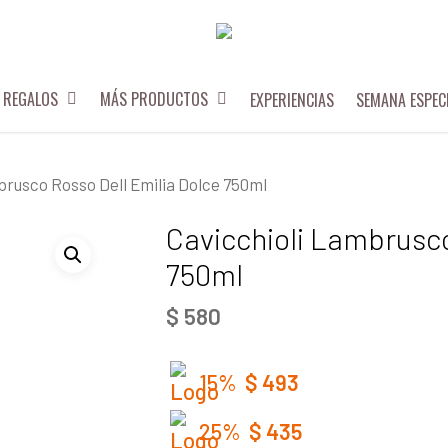
REGALOS
MÁS PRODUCTOS
EXPERIENCIAS
SEMANA ESPEC
brusco Rosso Dell Emilia Dolce 750ml
Cavicchioli Lambrusco
750ml
$
580
15%
$
493
25%
$
435