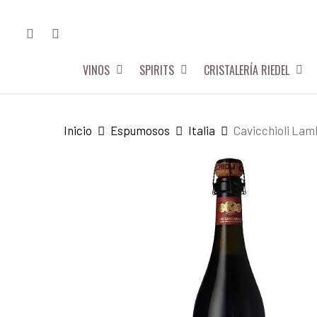
Skip
FACEBOOK
INSTAGRAM
to
main
VINOS
SPIRITS
CRISTALERÍA RIEDEL
content
Hit enter to search or ESC to close
Inicio
Espumosos
Italia
Cavicchioli Lam