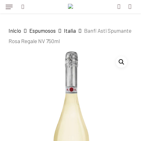
Menu
Skip
Menu
to
search
account
main
Inicio
Espumosos
Italia
Banfi Asti Spumante
content
Rosa Regale NV 750ml