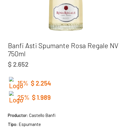
Banfi Asti Spumante Rosa Regale NV
750ml
$
2.652
15%
$
2.254
25%
$
1.989
Productor:
Castello Banfi
Tipo:
Espumante