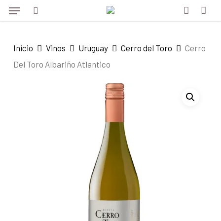
Menu
Skip
to
search
account
main
Inicio
Vinos
Uruguay
Cerro del Toro
Cerro
content
Del Toro Albariño Atlantico