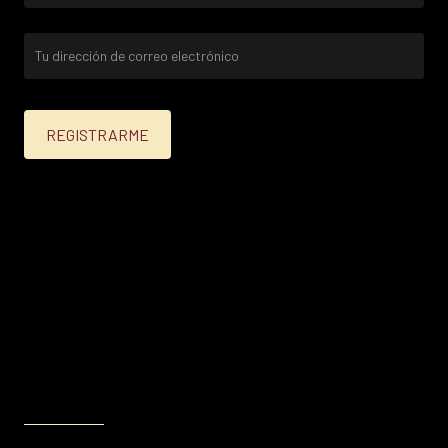
25% menos para las tarjetas de crédito Platinum,
Infinite, Black y tarjetas de crédito y débito de
Personal Bank.
15% menos para las demás tarjetas de crédito y las
tarjetas de débito volar.
Condiciones en
itau.com.uy