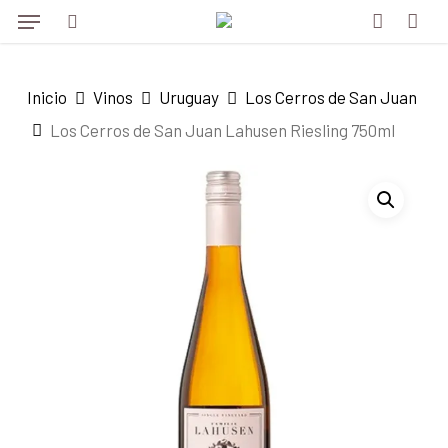
Menu
Skip
to
search
account
main
Inicio
Vinos
Uruguay
Los Cerros de San Juan
content
Los Cerros de San Juan Lahusen Riesling 750ml