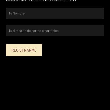
25% menos para las tarjetas de crédito Platinum,
Infinite, Black y tarjetas de crédito y débito de
Personal Bank.
15% menos para las demás tarjetas de crédito y las
tarjetas de débito volar.