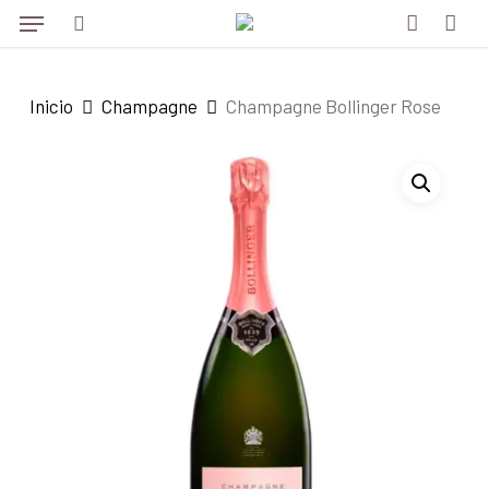
Menu
Skip
to
search
account
main
Inicio
Champagne
Champagne Bollinger Rose
content