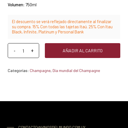
Volumen:
750ml
El descuento se verá reflejado directamente al finalizar
su compra. 15% Con todas las tajetas Itaú. 25% Con Itau
Black, Infinite, Platinum y Personal Bank
AÑADIR AL CARRITO
Categorías:
Champagne
,
Día mundial del Champagne
CONTACTO@VINOSDELMUNDO.COM.UY