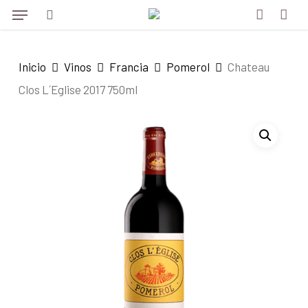
Menu
Skip
to
search
account
main
Inicio
Vinos
Francia
Pomerol
Chateau
content
Clos L´Eglise 2017 750ml