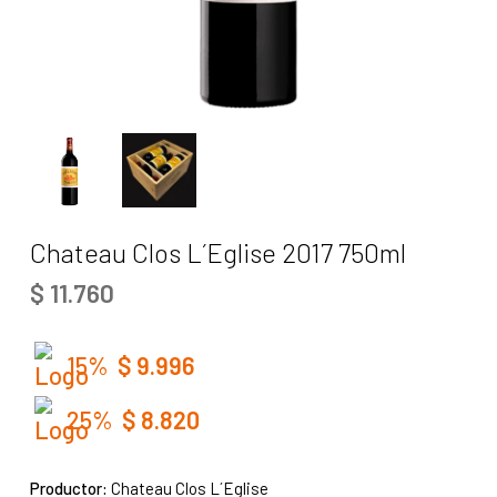
Chateau Clos L´Eglise 2017 750ml
$
11.760
15%
$
9.996
25%
$
8.820
Productor:
Chateau Clos L´Eglise