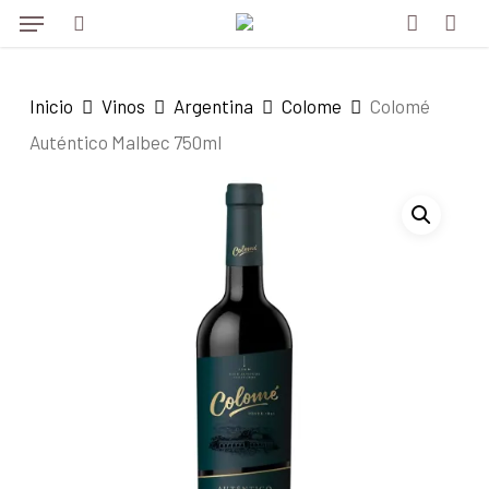
Menu
Skip
to
search
account
main
Inicio
Vinos
Argentina
Colome
Colomé
content
Auténtico Malbec 750ml