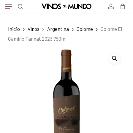
Menu
Skip
Menu
to
search
account
main
Inicio
Vinos
Argentina
Colome
Colome El
content
Camino Tannat 2023 750ml