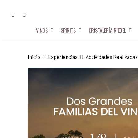
Skip
FACEBOOK
INSTAGRAM
to
main
VINOS
SPIRITS
CRISTALERÍA RIEDEL
content
Hit enter to search or ESC to close
Inicio
Experiencias
Actividades Realizadas