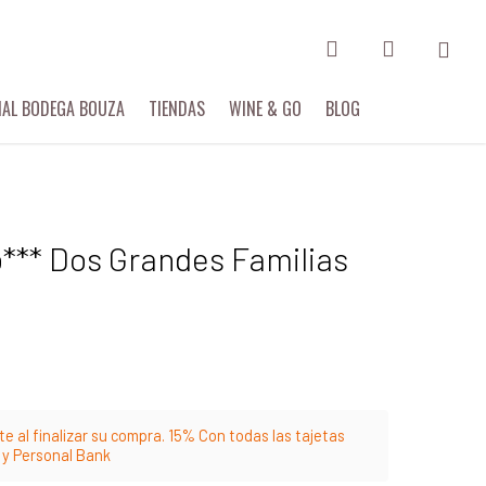
search
account
IAL BODEGA BOUZA
TIENDAS
WINE & GO
BLOG
o*** Dos Grandes Familias
e al finalizar su compra. 15% Con todas las tajetas
m y Personal Bank