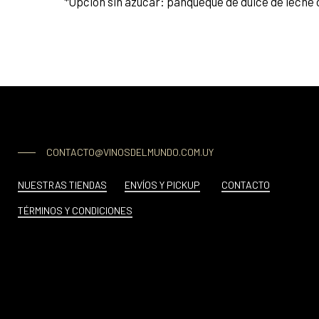
*
Opción sin azúcar: panqueque de dulce de leche
CONTACTO@VINOSDELMUNDO.COM.UY
NUESTRAS TIENDAS
ENVÍOS Y PICKUP
CONTACTO
TÉRMINOS Y CONDICIONES