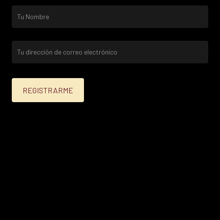
25% menos para las tarjetas de crédito Platinum,
Infinite, Black y tarjetas de crédito y débito de
Personal Bank.
15% menos para las demás tarjetas de crédito y las
tarjetas de débito volar.
Condiciones en
itau.com.uy