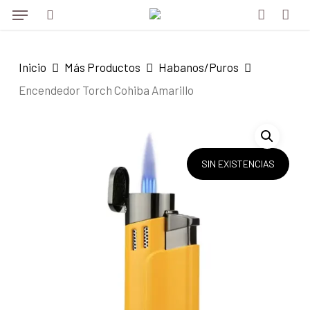
Menu
Skip
to
search
account
main
Inicio
Más Productos
Habanos/Puros
content
Encendedor Torch Cohiba Amarillo
SIN EXISTENCIAS