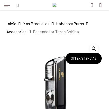
Menu
Skip
to
search
account
main
Inicio
Más Productos
Habanos/Puros
content
Accesorios
Encendedor Torch Cohiba
SIN EXISTENCIAS