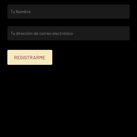
25% menos para las tarjetas de crédito Platinum,
Infinite, Black y tarjetas de crédito y débito de
Personal Bank.
15% menos para las demás tarjetas de crédito y las
tarjetas de débito volar.
Condiciones en
itau.com.uy