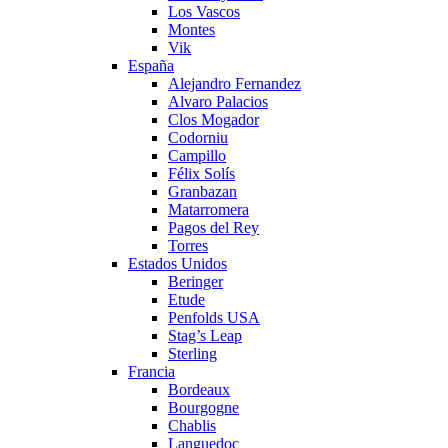
Los Vascos
Montes
Vik
España
Alejandro Fernandez
Alvaro Palacios
Clos Mogador
Codorniu
Campillo
Félix Solís
Granbazan
Matarromera
Pagos del Rey
Torres
Estados Unidos
Beringer
Etude
Penfolds USA
Stag’s Leap
Sterling
Francia
Bordeaux
Bourgogne
Chablis
Languedoc