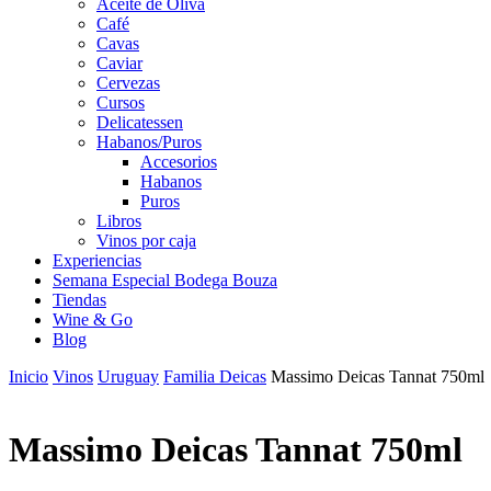
Aceite de Oliva
Café
Cavas
Caviar
Cervezas
Cursos
Delicatessen
Habanos/Puros
Accesorios
Habanos
Puros
Libros
Vinos por caja
Experiencias
Semana Especial Bodega Bouza
Tiendas
Wine & Go
Blog
Inicio
Vinos
Uruguay
Familia Deicas
Massimo Deicas Tannat 750ml
Massimo Deicas Tannat 750ml