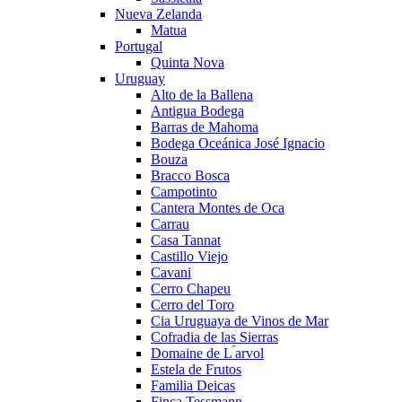
Nueva Zelanda
Matua
Portugal
Quinta Nova
Uruguay
Alto de la Ballena
Antigua Bodega
Barras de Mahoma
Bodega Oceánica José Ignacio
Bouza
Bracco Bosca
Campotinto
Cantera Montes de Oca
Carrau
Casa Tannat
Castillo Viejo
Cavani
Cerro Chapeu
Cerro del Toro
Cia Uruguaya de Vinos de Mar
Cofradia de las Sierras
Domaine de L ́arvol
Estela de Frutos
Familia Deicas
Finca Tessmann