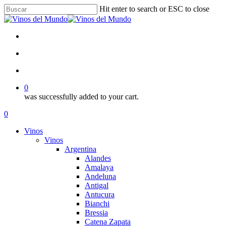
Skip
Hit enter to search or ESC to close
to
Close
main
Search
content
facebook
instagram
search
account
0
was successfully added to your cart.
Menu
search
account
0
Menu
Vinos
Vinos
Argentina
Alandes
Amalaya
Andeluna
Antigal
Antucura
Bianchi
Bressia
Catena Zapata