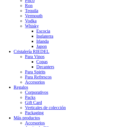
Pisco
Ron
Tequila
Vermouth
Vodka
Whisky
Escocia
Inglaterra
Irlanda
Japon
Cristalería RIEDEL
Para Vinos
Copas
Decanters
Para Spirits
Para Refrescos
Accesorios
Regalos
Corporativos
Packs
Gift Card
Verticales de colección
Packaging
Más productos
Accesorios