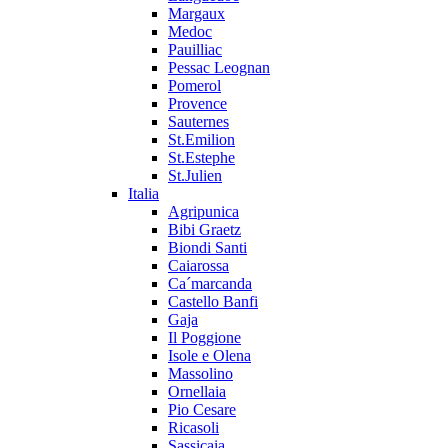
Margaux
Medoc
Pauilliac
Pessac Leognan
Pomerol
Provence
Sauternes
St.Emilion
St.Estephe
St.Julien
Italia
Agripunica
Bibi Graetz
Biondi Santi
Caiarossa
Ca´marcanda
Castello Banfi
Gaja
Il Poggione
Isole e Olena
Massolino
Ornellaia
Pio Cesare
Ricasoli
Sassicaia