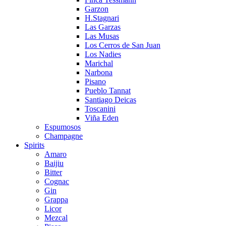
Garzon
H.Stagnari
Las Garzas
Las Musas
Los Cerros de San Juan
Los Nadies
Marichal
Narbona
Pisano
Pueblo Tannat
Santiago Deicas
Toscanini
Viña Eden
Espumosos
Champagne
Spirits
Amaro
Baijiu
Bitter
Cognac
Gin
Grappa
Licor
Mezcal