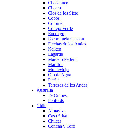
Chacabuco
Chacra
Clos de los Siete
Cobos
Colome
Conejo Verde
Enemigo
Escorihuela Gascon
Flechas de los Andes
Kaiken
Lagarde
Marcelo Pelleriti
Mariflor
Monteviejo
Ojo de Agua
PerSe
Terrazas de los Andes
Australia
19 Crimes
Penfolds
Chile
Almaviva
Casa Silva
Chilcas
Concha y Toro