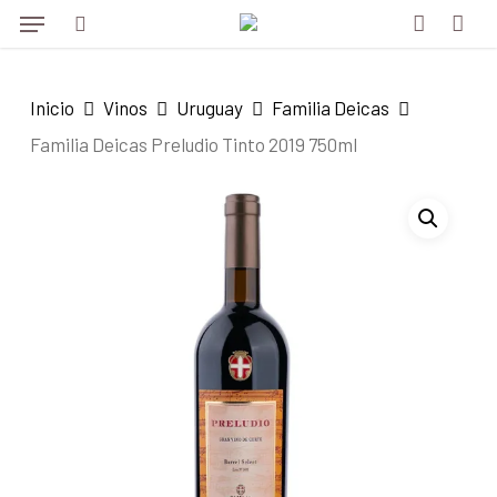
Menu
Skip
to
search
account
main
Inicio
Vinos
Uruguay
Familia Deicas
content
Familia Deicas Preludio Tinto 2019 750ml