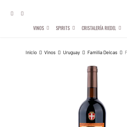
Skip
FACEBOOK
INSTAGRAM
to
main
VINOS
SPIRITS
CRISTALERÍA RIEDEL
content
Hit enter to search or ESC to close
Inicio
Vinos
Uruguay
Familia Deicas
F