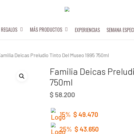
REGALOS
MÁS PRODUCTOS
EXPERIENCIAS
SEMANA ESPEC
amilia Deicas Preludio Tinto Del Museo 1995 750ml
Familia Deicas Prelud
750ml
$
58.200
15%
$
49.470
25%
$
43.650