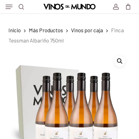
Menu
Skip
Menu
to
search
account
main
Inicio
Más Productos
Vinos por caja
Finca
content
Tessman Albariño 750ml