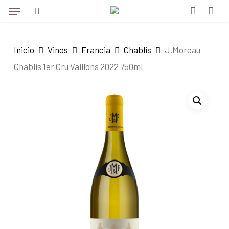
Menu
Skip
to
search
account
main
Inicio
Vinos
Francia
Chablis
J.Moreau
content
Chablis 1er Cru Vaillons 2022 750ml