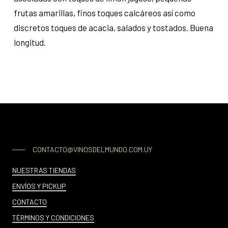
frutas amarillas, finos toques calcáreos así como
discretos toques de acacia, salados y tostados. Buena
longitud.
CONTACTO@VINOSDELMUNDO.COM.UY
NUESTRAS TIENDAS
ENVÍOS Y PICKUP
CONTACTO
TÉRMINOS Y CONDICIONES