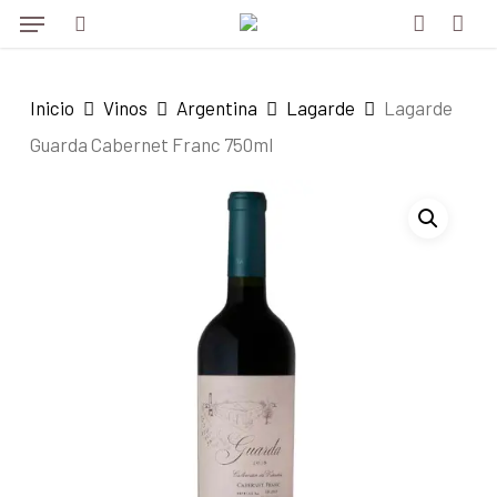
Menu
Skip
to
search
account
main
Inicio
Vinos
Argentina
Lagarde
Lagarde
content
Guarda Cabernet Franc 750ml