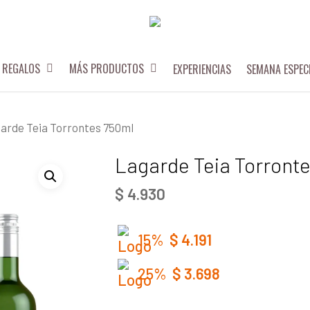
REGALOS
MÁS PRODUCTOS
EXPERIENCIAS
SEMANA ESPEC
arde Teia Torrontes 750ml
Lagarde Teia Torront
$
4.930
15%
$
4.191
25%
$
3.698