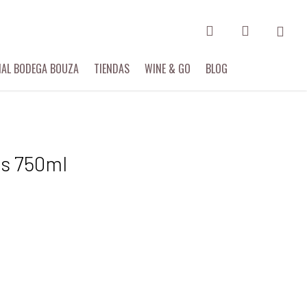
search
account
IAL BODEGA BOUZA
TIENDAS
WINE & GO
BLOG
es 750ml