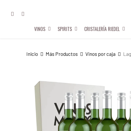
Skip
FACEBOOK
INSTAGRAM
to
main
VINOS
SPIRITS
CRISTALERÍA RIEDEL
content
Hit enter to search or ESC to close
Inicio
Más Productos
Vinos por caja
Lag