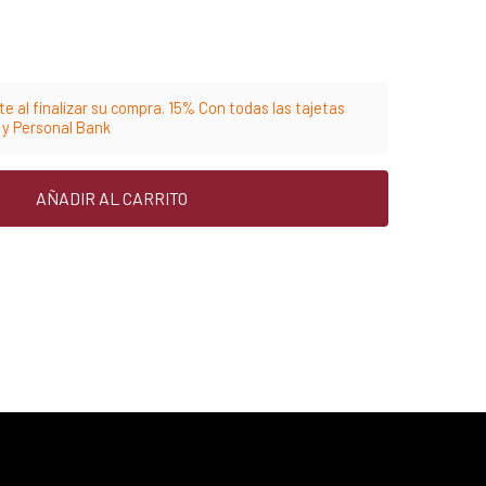
e al finalizar su compra. 15% Con todas las tajetas
m y Personal Bank
AÑADIR AL CARRITO
25% menos para las tarjetas de crédito