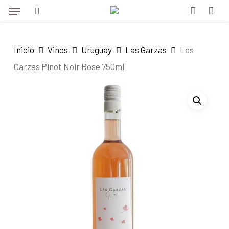
Menu
Skip
Menu
to
search
account
main
Inicio
Vinos
Uruguay
Las Garzas
Las
content
Garzas Pinot Noir Rose 750ml