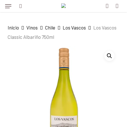
Menu
Skip
to
search
account
main
Inicio
Vinos
Chile
Los Vascos
Los Vascos
content
Classic Albariño 750ml