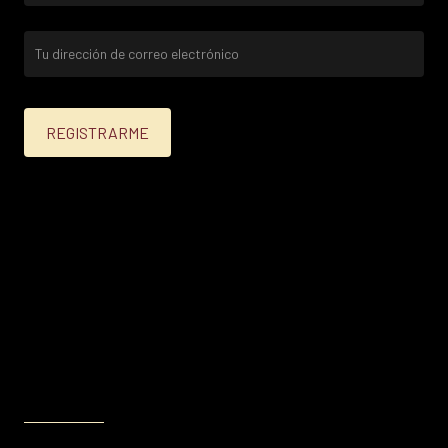
25% menos para las tarjetas de crédito Platinum,
Infinite, Black y tarjetas de crédito y débito de
Personal Bank.
15% menos para las demás tarjetas de crédito y las
tarjetas de débito volar.
Condiciones en
itau.com.uy