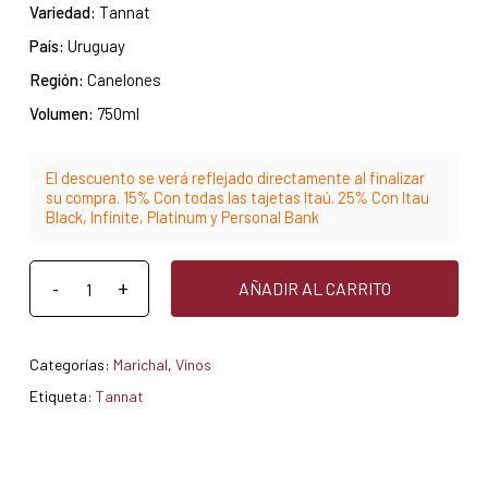
Variedad:
Tannat
País:
Uruguay
Región:
Canelones
Volumen:
750ml
El descuento se verá reflejado directamente al finalizar
su compra. 15% Con todas las tajetas Itaú. 25% Con Itau
Black, Infinite, Platinum y Personal Bank
AÑADIR AL CARRITO
Categorías:
Marichal
,
Vinos
Etiqueta:
Tannat