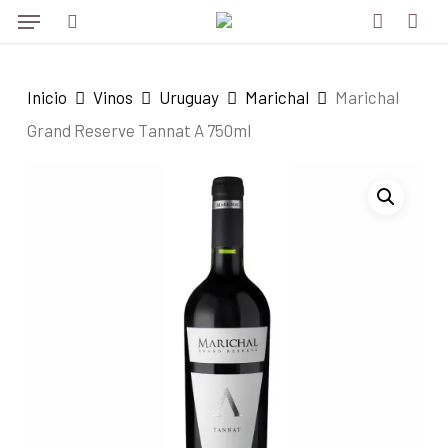
Menu
Skip
to
search
account
main
Inicio
Vinos
Uruguay
Marichal
Marichal
content
Grand Reserve Tannat A 750ml