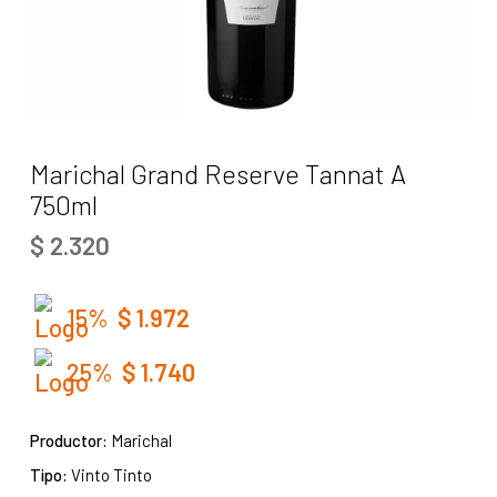
Marichal Grand Reserve Tannat A
750ml
$
2.320
15%
$
1.972
25%
$
1.740
Productor:
Marichal
Tipo:
Vinto Tinto