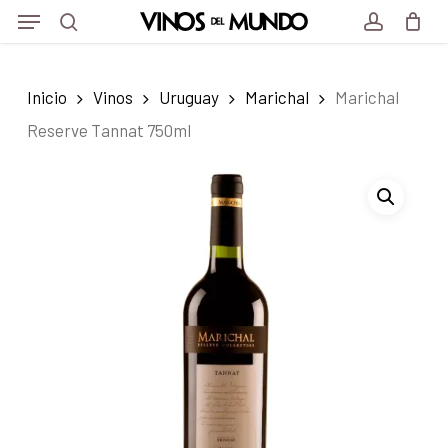
Menu
Skip
to
search
account
main
Inicio
Vinos
Uruguay
Marichal
Marichal
content
Reserve Tannat 750ml