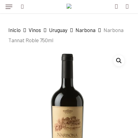
Menu
Skip
Menu
to
search
account
main
Inicio
Vinos
Uruguay
Narbona
Narbona
content
Tannat Roble 750ml