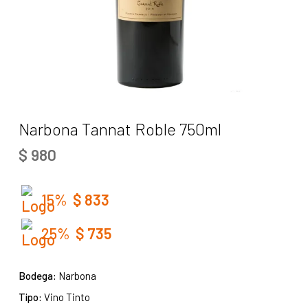
Narbona Tannat Roble 750ml
$
980
15%
$
833
25%
$
735
Bodega:
Narbona
Tipo:
Vino Tinto