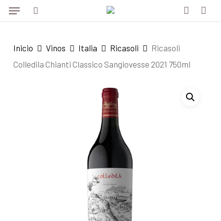
Menu
Skip
Menu
to
search
account
main
Inicio
Vinos
Italia
Ricasoli
Ricasoli
content
Colledila Chianti Classico Sangiovesse 2021 750ml