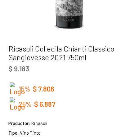
Ricasoli Colledila Chianti Classico
Sangiovesse 2021 750ml
$
9.183
15%
$
7.806
25%
$
6.887
Productor:
Ricasoli
Tipo:
Vino Tinto