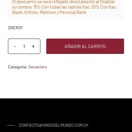
El descuento se verá reflejado directamente al finalizar
su compra. 15% Con todas las tajetas Itaú. 25% Con Itau
Black, Infinite, Platinum y Personal Bank
2007/01
AÑADIR AL CARRITO
Categoría:
Decanters
CONTACTO@VINOSDELMUNDO.COM.UY