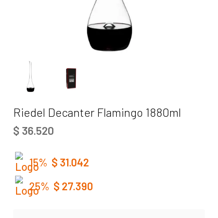
Riedel Decanter Flamingo 1880ml
$
36.520
15%
$
31.042
25%
$
27.390