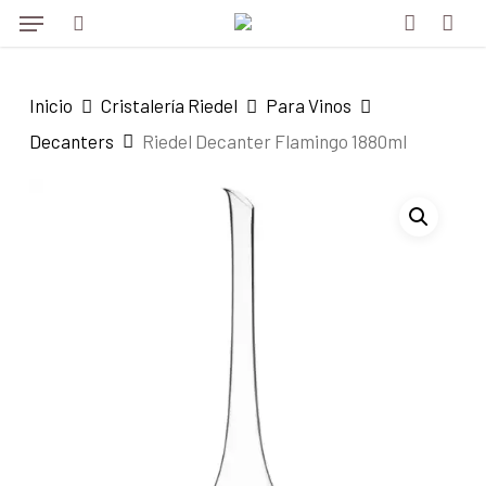
Menu
Skip
to
search
account
main
Inicio
Cristalería Riedel
Para Vinos
content
Decanters
Riedel Decanter Flamingo 1880ml