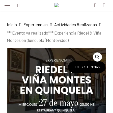
Menu
Skip
to
search
account
main
Inicio
Experiencias
Actividades Realizadas
content
***Evento ya realizado*** Experiencia Riedel & Viña
Montes en Quinquela (Montevideo)
SIN EXISTENCIAS