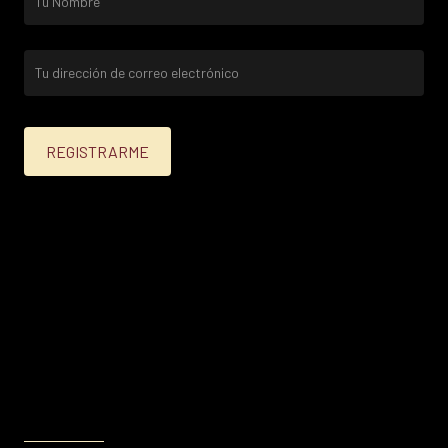
25% menos para las tarjetas de crédito Platinum,
Infinite, Black y tarjetas de crédito y débito de
Personal Bank.
15% menos para las demás tarjetas de crédito y las
tarjetas de débito volar.
Condiciones en
itau.com.uy