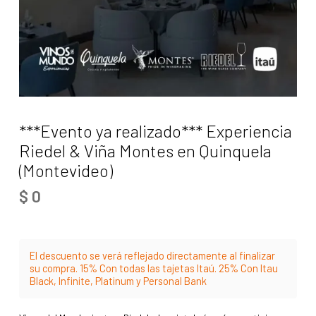
***Evento ya realizado*** Experiencia
Riedel & Viña Montes en Quinquela
(Montevideo)
$
0
El descuento se verá reflejado directamente al finalizar
su compra. 15% Con todas las tajetas Itaú. 25% Con Itau
Black, Infinite, Platinum y Personal Bank