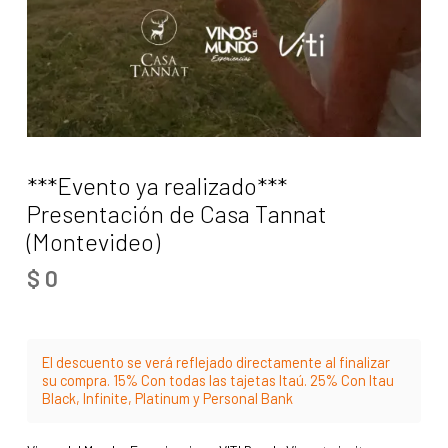
***Evento ya realizado***
Presentación de Casa Tannat
(Montevideo)
$
0
El descuento se verá reflejado directamente al finalizar
su compra. 15% Con todas las tajetas Itaú. 25% Con Itau
Black, Infinite, Platinum y Personal Bank