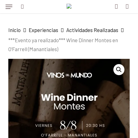
Menu
Skip
to
search
account
main
Inicio
Experiencias
Actividades Realizadas
content
***Evento ya realizado*** Wine Dinner Montes en
O’Farrell (Manantiales)