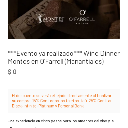
***Evento ya realizado*** Wine Dinner
Montes en O’Farrell (Manantiales)
$
0
El descuento se verá reflejado directamente al finalizar
su compra. 15% Con todas las tajetas Itaú. 25% Con Itau
Black, Infinite, Platinum y Personal Bank
Una experiencia en cinco pasos para los amantes del vino y la