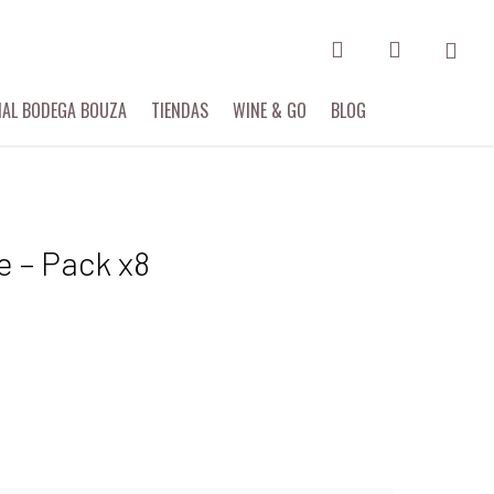
search
account
Menu
IAL BODEGA BOUZA
TIENDAS
WINE & GO
BLOG
e – Pack x8