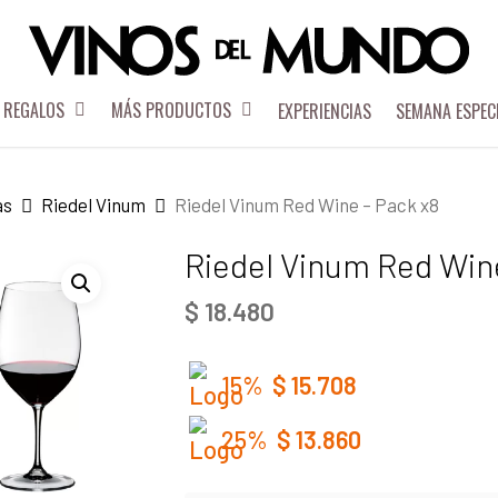
REGALOS
MÁS PRODUCTOS
EXPERIENCIAS
SEMANA ESPEC
as
Riedel Vinum
Riedel Vinum Red Wine – Pack x8
Riedel Vinum Red Win
$
18.480
15%
$
15.708
25%
$
13.860