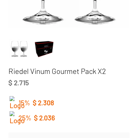
Riedel Vinum Gourmet Pack X2
$
2.715
15%
$
2.308
25%
$
2.036