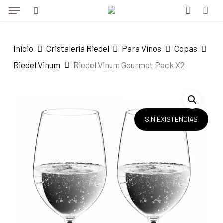
Menu
Skip
to
search
account
main
Inicio
Cristalería Riedel
Para Vinos
Copas
content
Riedel Vinum
Riedel Vinum Gourmet Pack X2
SIN EXISTENCIAS