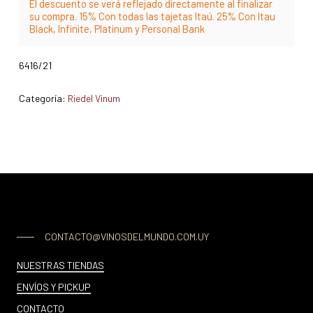
El descuento se verá reflejado directamente al finalizar
su compra. 15% Con todas las tajetas Itaú. 25% Con Itau
Black, Infinite, Platinum y Personal Bank
6416/21
Categoría:
Riedel Vinum
CONTACTO@VINOSDELMUNDO.COM.UY
NUESTRAS TIENDAS
ENVÍOS Y PICKUP
CONTACTO