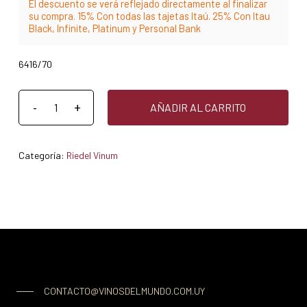
El descuento se verá reflejado directamente al finalizar
su compra. 15% Con todas las tajetas Itaú. 25% Con Itau
Black, Infinite, Platinum y Personal Bank
6416/70
AÑADIR AL CARRITO
Categoría:
Riedel Vinum
CONTACTO@VINOSDELMUNDO.COM.UY