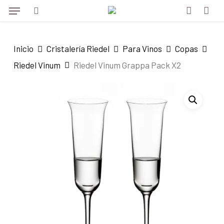
Menu
Skip
to
search
account
main
Inicio
Cristalería Riedel
Para Vinos
Copas
content
Riedel Vinum
Riedel Vinum Grappa Pack X2