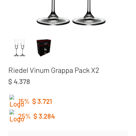
Riedel Vinum Grappa Pack X2
$
4.378
15%
$
3.721
25%
$
3.284