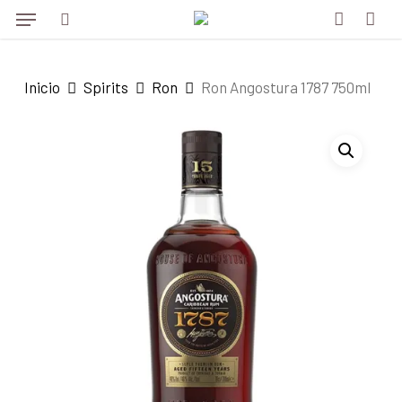
Menu
Skip
Menu
to
search
account
main
Inicio
Spirits
Ron
Ron Angostura 1787 750ml
content