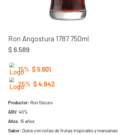
Ron Angostura 1787 750ml
$
6.589
15%
$
5.601
25%
$
4.942
Productor:
Ron Oscuro
ABV:
40%
Años:
15 años
Sabor:
Dulce con notas de frutas tropicales y manzanas