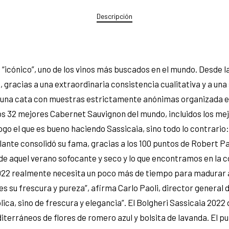
Descripción
o “icónico”, uno de los vinos más buscados en el mundo. Desde l
o, gracias a una extraordinaria consistencia cualitativa y a 
 una cata con muestras estrictamente anónimas organizada en
os 32 mejores Cabernet Sauvignon del mundo, incluidos los me
ogo el que es bueno haciendo Sassicaia, sino todo lo contrario:
elante consolidó su fama, gracias a los 100 puntos de Robert 
e aquel verano sofocante y seco y lo que encontramos en la co
22 realmente necesita un poco más de tiempo para madurar a me
s su frescura y pureza”, afirma Carlo Paoli, director general 
lica, sino de frescura y elegancia”. El Bolgheri Sassicaia 202
terráneos de flores de romero azul y bolsita de lavanda. El pu