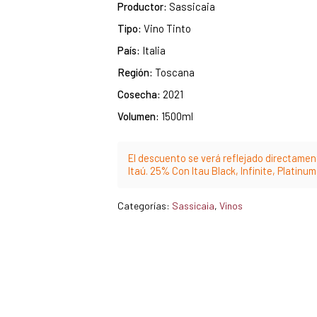
Productor:
Sassicaia
Tipo:
Vino Tinto
País:
Italia
Región:
Toscana
Cosecha:
2021
Volumen:
1500ml
El descuento se verá reflejado directament
Itaú. 25% Con Itau Black, Infinite, Platinu
Categorías:
Sassicaia
,
Vinos