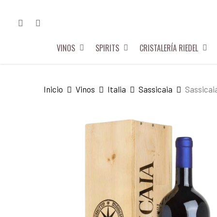
Skip
FACEBOOK
INSTAGRAM
to
main
VINOS
SPIRITS
CRISTALERÍA RIEDEL
content
Hit enter to search or ESC to close
Inicio
Vinos
Italia
Sassicaia
Sassicai