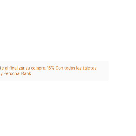
e al finalizar su compra. 15% Con todas las tajetas
m y Personal Bank